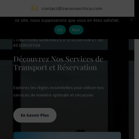

Nous utilisons des cookies pour vous garantir la meilleure
contact@transmarchica.com
expérience sur notre site web. Si vous continuez à utiliser
ce site, nous supposerons que vous en êtes satisfait.
Ok
Non
CONDITIONS GÉNÉRALES D'UTILISATION ET DE
RÉSERVATION
Découvrez Nos Services de
Transport et Réservation
Explorez les règles essentielles pour utiliser nos
services de manière optimale et sécurisée.
En Savoir Plus