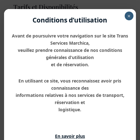
Tarifs et Disponibilités
×
Conditions d’utilisation
Les tarifs affichés sur notre plateforme sont fournis à
titre indicatif et peuvent être sujets à des modifications
Avant de poursuivre votre navigation sur le site Trans
en fonction des disponibilités, des périodes de l’année,
Services Marchica,
et des conditions spécifiques de nos partenaires. Nous
veuillez prendre connaissance de nos conditions
vous conseillons de vérifier régulièrement les tarifs pour
générales d’utilisation
bénéficier des meilleures offres.
et de réservation.
Consulter les tarifs
En utilisant ce site, vous reconnaissez avoir pris
connaissance des
informations relatives à nos services de transport,
Nos prix sont conçus pour offrir une transparence totale
réservation et
et une compétitivité sur le marché. Toutefois, ils peuvent
logistique.
évoluer en fonction des fluctuations du marché et des
politiques tarifaires de nos partenaires. Restez informés
pour profiter des opportunités tarifaires les plus
En savoir plus
avantageuses.