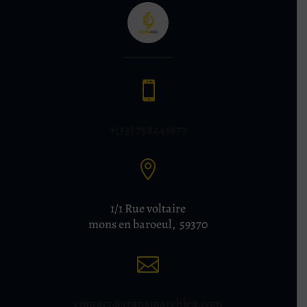

+(33) 758243877

1/1 Rue voltaire
mons en baroeul, 59370

contact@transmarchica.com